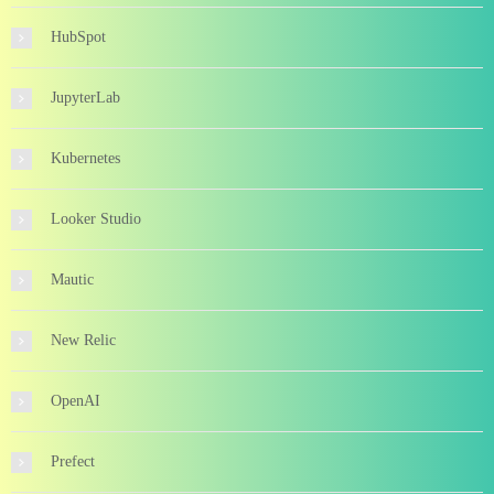
HubSpot
JupyterLab
Kubernetes
Looker Studio
Mautic
New Relic
OpenAI
Prefect