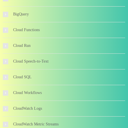
BigQuery
Cloud Functions
Cloud Run
Cloud Speech-to-Text
Cloud SQL
Cloud Workflows
CloudWatch Logs
CloudWatch Metric Streams