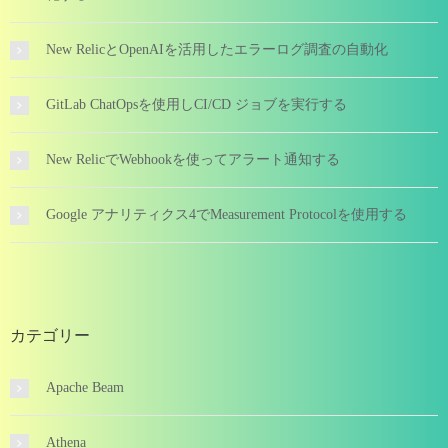
New RelicとOpenAIを活用したエラーログ調査の自動化
GitLab ChatOpsを使用しCI/CD ジョブを実行する
New RelicでWebhookを使ってアラート通知する
Google アナリティクス4でMeasurement Protocolを使用する
カテゴリー
Apache Beam
Athena