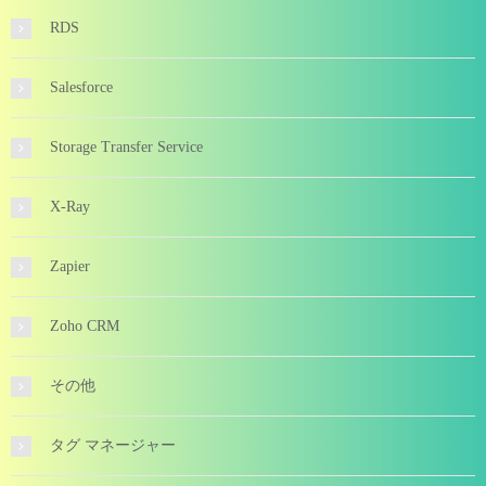
RDS
Salesforce
Storage Transfer Service
X-Ray
Zapier
Zoho CRM
その他
タグ マネージャー