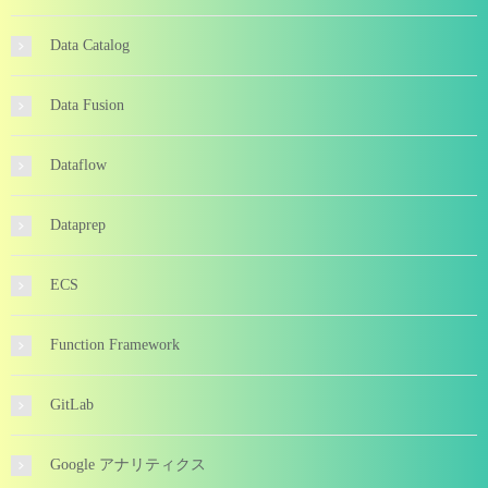
Data Catalog
Data Fusion
Dataflow
Dataprep
ECS
Function Framework
GitLab
Google アナリティクス