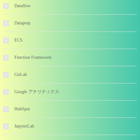
Dataflow
Dataprep
ECS
Function Framework
GitLab
Google アナリティクス
HubSpot
JupyterLab