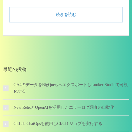
続きを読む
最近の投稿
GA4のデータをBigQueryへエクスポートしLooker Studioで可視
化する
New RelicとOpenAIを活用したエラーログ調査の自動化
GitLab ChatOpsを使用しCI/CD ジョブを実行する