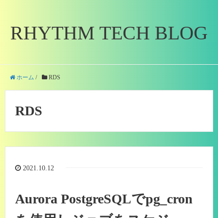
RHYTHM TECH BLOG
ホーム
/
RDS
RDS
2021.10.12
Aurora PostgreSQLでpg_cron