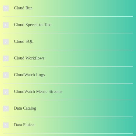
Cloud Run
Cloud Speech-to-Text
Cloud SQL
Cloud Workflows
CloudWatch Logs
CloudWatch Metric Streams
Data Catalog
Data Fusion