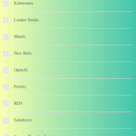
Kubernetes
Looker Studio
Mautic
New Relic
OpenAI
Prefect
RDS
Salesforce