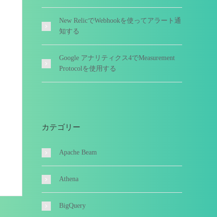
New RelicでWebhookを使ってアラート通
知する
Google アナリティクス4でMeasurement
Protocolを使用する
カテゴリー
Apache Beam
Athena
BigQuery