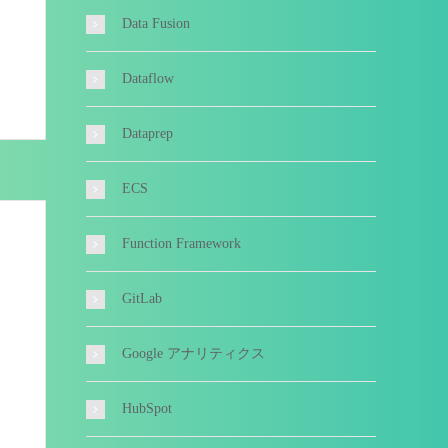
Data Fusion
Dataflow
Dataprep
ECS
Function Framework
GitLab
Google アナリティクス
HubSpot