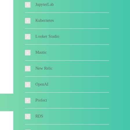
JupyterLab
Kubernetes
Looker Studio
Mautic
New Relic
OpenAI
Prefect
RDS