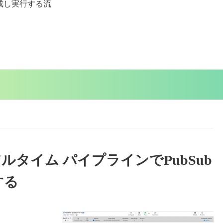
成し実行する流
nのリアルタイム パイプラインでPubSub
する