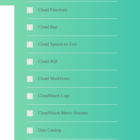
Cloud Functions
Cloud Run
Cloud Speech-to-Text
Cloud SQL
Cloud Workflows
CloudWatch Logs
CloudWatch Metric Streams
Data Catalog