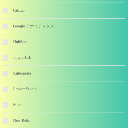
GitLab
Google アナリティクス
HubSpot
JupyterLab
Kubernetes
Looker Studio
Mautic
New Relic