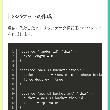
S3バケットの作成
送信に失敗したメトリックデータ保管用のS3バケット
を作成します。
resource "random_id" "this" {

  byte_length = 8

}

resource "aws_s3_bucket" "this" {

  bucket        = "newrelic-firehose-backup-${
  force_destroy = true

}

resource "aws_s3_bucket_acl" "this" {

  bucket = aws_s3_bucket.this.id

  acl    = "private"

}
