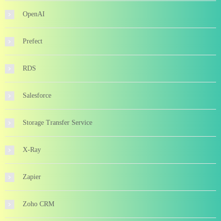
OpenAI
Prefect
RDS
Salesforce
Storage Transfer Service
X-Ray
Zapier
Zoho CRM