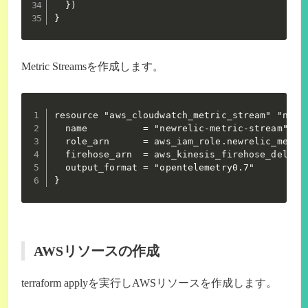
  })

}
Metric Streamsを作成します。
resource "aws_cloudwatch_metric_stream" "newre
  name          = "newrelic-metric-stream"

  role_arn      = aws_iam_role.newrelic_metric
  firehose_arn  = aws_kinesis_firehose_deliver
  output_format = "opentelemetry0.7"

}
AWSリソースの作成
terraform applyを実行しAWSリソースを作成します。