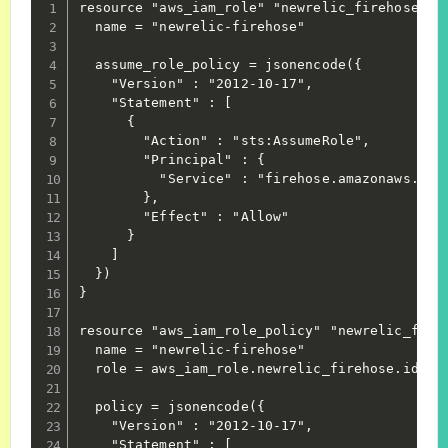
resource "aws_iam_role" "newrelic_firehose" {

  name = "newrelic-firehose"

  assume_role_policy = jsonencode({

    "Version" : "2012-10-17",

    "Statement" : [

      {

        "Action" : "sts:AssumeRole",

        "Principal" : {

          "Service" : "firehose.amazonaws.com"
        },

        "Effect" : "Allow"

      }

    ]

  })

}

resource "aws_iam_role_policy" "newrelic_fireh
  name = "newrelic-firehose"

  role = aws_iam_role.newrelic_firehose.id

  policy = jsonencode({

    "Version" : "2012-10-17",

    "Statement" : [
