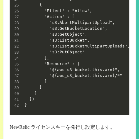
      {

        "Effect" : "Allow",

        "Action" : [

          "s3:AbortMultipartUpload",

          "s3:GetBucketLocation",

          "s3:GetObject",

          "s3:ListBucket",

          "s3:ListBucketMultipartUploads",

          "s3:PutObject"

        ],

        "Resource" : [

          "${aws_s3_bucket.this.arn}",

          "${aws_s3_bucket.this.arn}/*"

        ]

      }

    ]

  })

}
NewRelic ライセンスキーを発行し設定します。