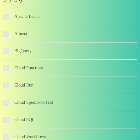
カテゴリー
Apache Beam
Athena
BigQuery
Cloud Functions
Cloud Run
Cloud Speech-to-Text
Cloud SQL
Cloud Workflows