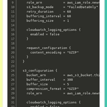
    role_arn           = aws_iam_role.newrelic
    s3_backup_mode     = "FailedDataOnly"

    retry_duration     = 60

    buffering_interval = 60

    buffering_size     = 1

    cloudwatch_logging_options {

      enabled = false

    }

    request_configuration {

      content_encoding = "GZIP"

    }

  }

  s3_configuration {

    bucket_arn         = aws_s3_bucket.this.ar
    buffer_interval    = 300

    buffer_size        = 5

    compression_format = "GZIP"

    role_arn           = aws_iam_role.newrelic
    cloudwatch_logging_options {

      enabled = false
