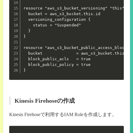
resource "aws_s3_bucket_versioning" "this" {

  bucket = aws_s3_bucket.this.id

  versioning_configuration {

    status = "Suspended"

  }

}

resource "aws_s3_bucket_public_access_block" "
  bucket              = aws_s3_bucket.this.id

  block_public_acls   = true

  block_public_policy = true

}
Kinesis Firehoseの作成
Kinesis Firehoseで利用するIAM Roleを作成します。