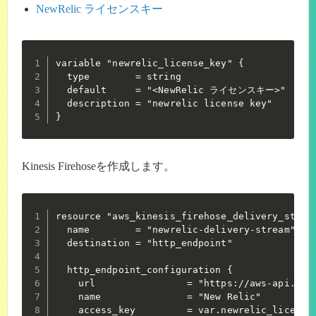
NewRelic ライセンスキー
variable "newrelic_license_key" {

  type        = string

  default     = "<NewRelic ライセンスキー>"

  description = "newrelic license key"

}
Kinesis Firehoseを作成します。
resource "aws_kinesis_firehose_delivery_stream
  name        = "newrelic-delivery-stream"

  destination = "http_endpoint"

  http_endpoint_configuration {

    url                = "https://aws-api.newr
    name               = "New Relic"

    access_key         = var.newrelic_license_