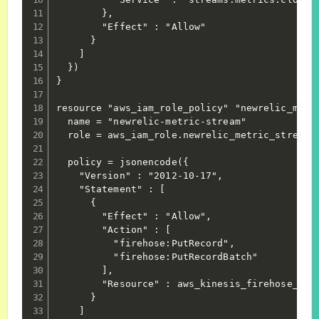
        },

        "Effect" : "Allow"

      }

    ]

  })

}

resource "aws_iam_role_policy" "newrelic_metri
  name = "newrelic-metric-stream"

  role = aws_iam_role.newrelic_metric_stream.i
  policy = jsonencode({

    "Version" : "2012-10-17",

    "Statement" : [

      {

        "Effect" : "Allow",

        "Action" : [

          "firehose:PutRecord",

          "firehose:PutRecordBatch"

        ],

        "Resource" : aws_kinesis_firehose_deli
      }

    ]
