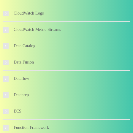
CloudWatch Logs
CloudWatch Metric Streams
Data Catalog
Data Fusion
Dataflow
Dataprep
ECS
Function Framework