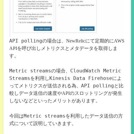
API polling
の場合は、NewRelicにて定期的にAWS
APIを呼び出しメトリクスとメタデータを取得しま
す。
Metric streams
CloudWatch Metric
の場合、
Streams
Kinesis Data Firehose
を利用し
によ
API polling
ってメトリクスが送信される為、
と比
較しデータ送信の速度やAPIのスロットリングが発生
しないなどといったメリットがあります。
Metric streams
今回は
を利用したデータ送信の方
式について説明していきます。