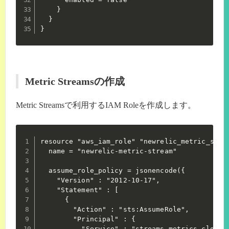
    }

  }

}
Metric Streamsの作成
Metric Streamsで利用するIAM Roleを作成します。
resource "aws_iam_role" "newrelic_metric_strea
  name = "newrelic-metric-stream"

  assume_role_policy = jsonencode({

    "Version" : "2012-10-17",

    "Statement" : [

      {

        "Action" : "sts:AssumeRole",

        "Principal" : {

          "Service" : "streams.metrics.cloudwa