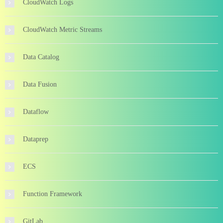
CloudWatch Logs
CloudWatch Metric Streams
Data Catalog
Data Fusion
Dataflow
Dataprep
ECS
Function Framework
GitLab