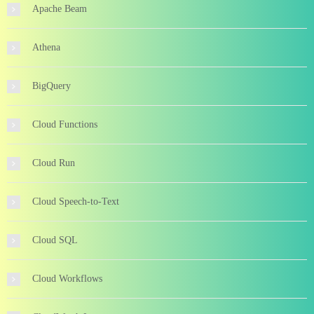
Apache Beam
Athena
BigQuery
Cloud Functions
Cloud Run
Cloud Speech-to-Text
Cloud SQL
Cloud Workflows