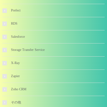
Prefect
RDS
Salesforce
Storage Transfer Service
X-Ray
Zapier
Zoho CRM
その他