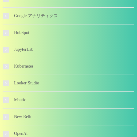
Google アナリティクス
HubSpot
JupyterLab
Kubernetes
Looker Studio
Mautic
New Relic
OpenAI